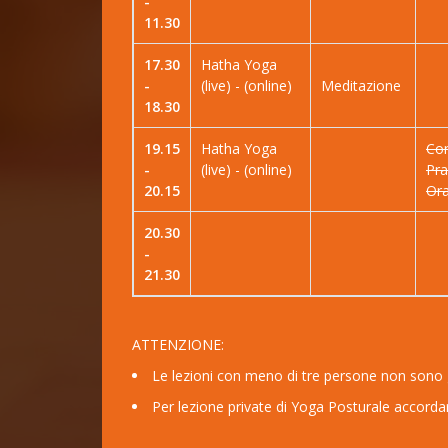
-
11.30
17.30
Hatha Yoga
-
(live) - (online)
Meditazione
18.30
19.15
Hatha Yoga
Cor
-
(live) - (online)
Pr
20.15
Ora
20.30
-
21.30
ATTENZIONE:
Le lezioni con meno di tre persone non sono g
Per lezione private di Yoga Posturale accorda