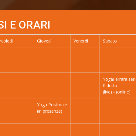
 E ORARI
coledì
Giovedì
Venerdì
Sabato
YogaFerrara seri
Ridotta
(live) - (online)
Yoga Posturale
(in presenza)