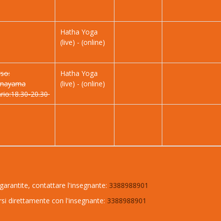
Hatha Yoga
(live) - (online)
so:
Hatha Yoga
anayama
(live) - (online)
rio:18.30-20.30
arantite, contattare l'insegnante:
3388988901
rsi direttamente con l'insegnante:
3388988901