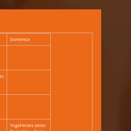
Domenica
es
YogaFerrara series